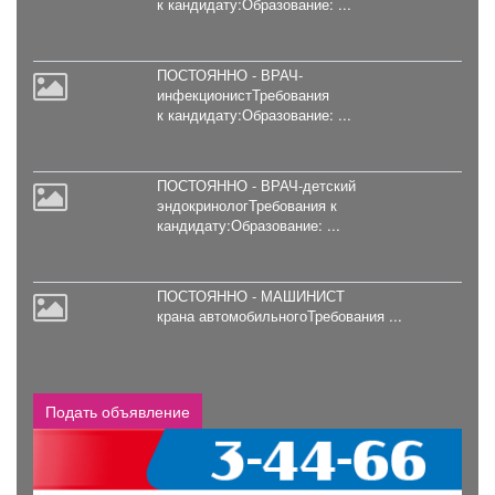
к
кандидату:Образование: ...
купон поздравления
частная продажа: междуреченск
мебель, интерьер
электромонтажные работы
ПОСТОЯННО - ВРАЧ-
недвижимость
инфекционистТребования
к
кандидату:Образование: ...
о сайте chastnik-m.ru
обучение
ПОСТОЯННО - ВРАЧ-детский
одежда и обувь
эндокринологТребования
к
кандидату:Образование: ...
поздравления
посуда
ПОСТОЯННО - МАШИНИСТ
работа, вакансии
крана
автомобильногоТребования ...
работа, вакансии, вахта
разное
ремонт и благоустройство
Подать объявление
ремонтно-строительные работы
риелторы междуреченска