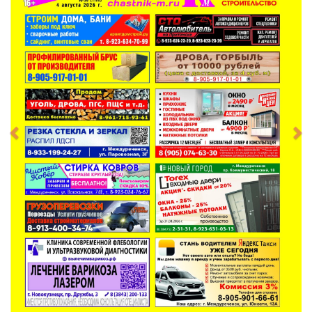
животные и растения
инструменты, оборудование
книги
компьютеры и оргтехника
красота и здоровье
купон объявления
купон поздравления
мебель, интерьер
недвижимость
о сайте chastnik-m.ru
обучение
одежда и обувь
поздравления
посуда