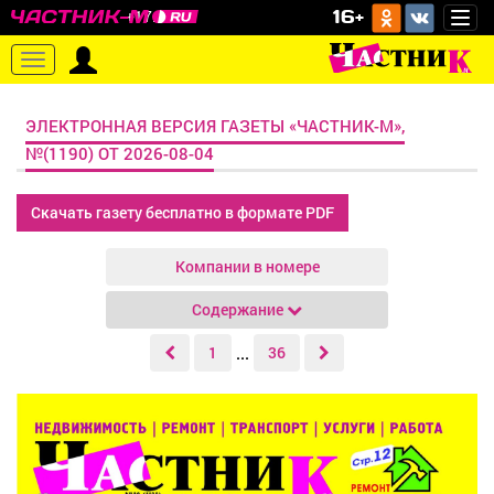
o
16+
+17.7 C
Togg
navi
Toggle
navigation
ЭЛЕКТРОННАЯ ВЕРСИЯ ГАЗЕТЫ «ЧАСТНИК-М»,
№(1190) ОТ 2026-08-04
Скачать газету бесплатно в формате PDF
Компании в номере
Содержание
автозапчасти
1
36
...
автоуслуги
Предыдущая
бытовая техника
страница
гороскоп
детское